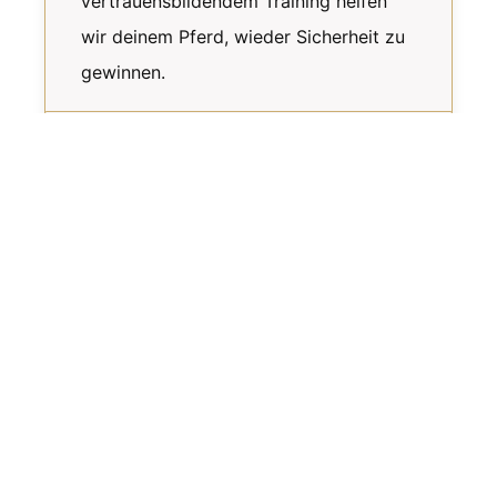
vertrauensbildendem Training helfen
wir deinem Pferd, wieder Sicherheit zu
gewinnen.
Problem 04
Mein Pferd ist draußen
nervös und unsicher
beim Ausreiten
Angst im Gelände kann für Hobbyreiter
schnell zum Problem werden. Wir