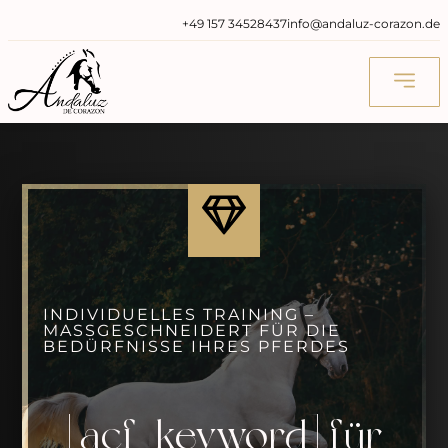
‭+49 157 34528437‬
info@andaluz-corazon.de
INDIVIDUELLES TRAINING –
MASSGESCHNEIDERT FÜR DIE B
EDÜRFNISSE IHRES PFERDES
[acf_keyword] für