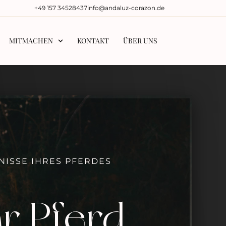
‭+49 157 34528437‬
info@andaluz-corazon.de
MITMACHEN
KONTAKT
ÜBER UNS
NISSE IHRES PFERDES
hr Pferd