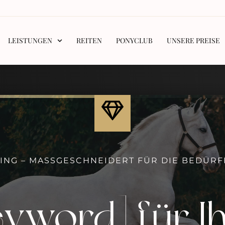
LEISTUNGEN
REITEN
PONYCLUB
UNSERE PREISE
NING – MASSGESCHNEIDERT FÜR DIE BEDÜRF
yword] für I