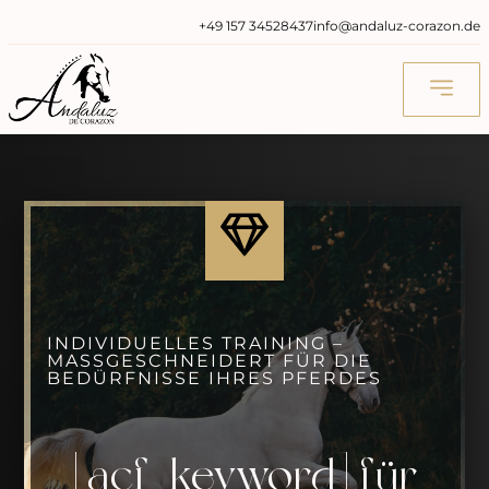
‭+49 157 34528437‬
info@andaluz-corazon.de
INDIVIDUELLES TRAINING –
MASSGESCHNEIDERT FÜR DIE B
EDÜRFNISSE IHRES PFERDES
[acf_keyword] für