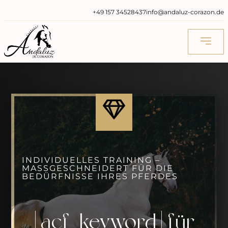
‭+49 157 34528437‬
info@andaluz-corazon.de
INDIVIDUELLES TRAINING –
MASSGESCHNEIDERT FÜR DIE B
EDÜRFNISSE IHRES PFERDES
[acf_keyword] für