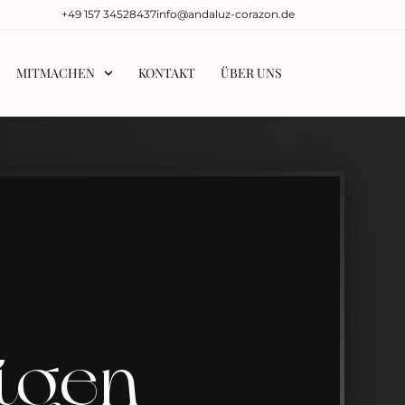
‭+49 157 34528437‬
info@andaluz-corazon.de
MITMACHEN
KONTAKT
ÜBER UNS
etgen