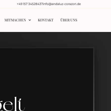
‭+49 157 34528437‬
info@andaluz-corazon.de
MITMACHEN
KONTAKT
ÜBER UNS
gelt