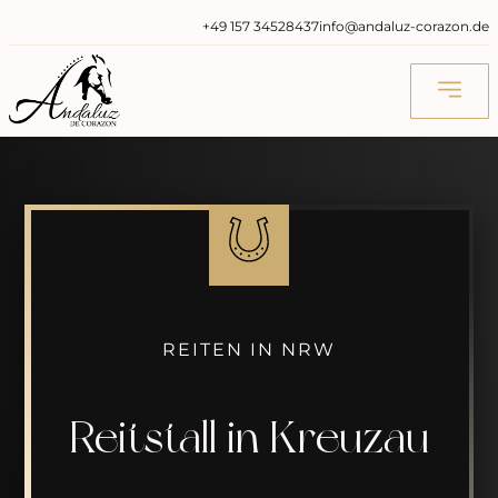
‭+49 157 34528437‬
info@andaluz-corazon.de
REITEN IN NRW
Reitstall in Kreuzau