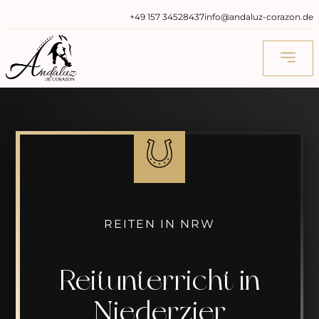
‭+49 157 34528437‬
info@andaluz-corazon.de
REITEN IN NRW
Reitunterricht in
Niederzier