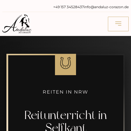
‭+49 157 34528437‬
info@andaluz-corazon.de
REITEN IN NRW
Reitunterricht in
Selfkant